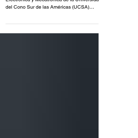
Los estudiantes de las carreras de Ingeniería
Electrónica y Mecatrónica de la Universidad
del Cono Sur de las Américas (UCSA)
realizaron la presentación de los Proyectos
Finales de la asignatura Microcontroladores
y Microprocesadores, desarrollando
soluciones tecnológicas orientadas a
sectores como la agricultura, la industria, la
automatización y la seguridad. La actividad
permitió evidenciar las competencias
adquiridas por los estudiantes en áreas
como sistemas embebidos, s