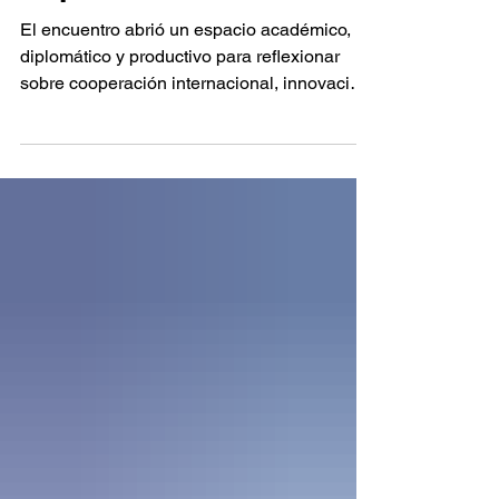
Unión Europea y
España
El encuentro abrió un espacio académico,
diplomático y productivo para reflexionar
sobre cooperación internacional, innovación,
educación superior y oportunidades para el
desarrollo sostenible del Paraguay.
Asunción, 25 de junio de 2026. La
Universidad del Cono Sur de las Américas
— UCSA realizó ayer, miércoles 24 de junio,
la edición inaugural de los Diálogos
Estratégicos UCSA 2026, bajo el tema “La
Unión Europea y Paraguay en el nuevo
escenario internacional: cooperación, i